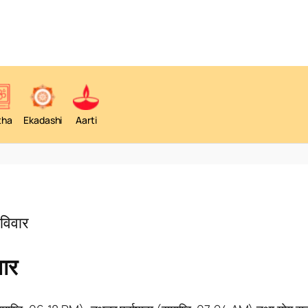
tha
Ekadashi
Aarti
रविवार
वार