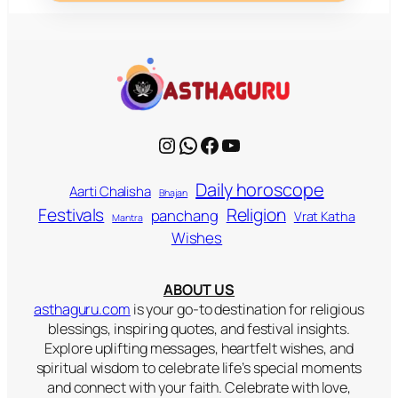
Instagram
WhatsApp
Facebook
YouTube
Daily horoscope
Aarti Chalisha
Bhajan
Religion
Festivals
panchang
Vrat Katha
Mantra
Wishes
ABOUT US
asthaguru.com
is your go-to destination for religious
blessings, inspiring quotes, and festival insights.
Explore uplifting messages, heartfelt wishes, and
spiritual wisdom to celebrate life’s special moments
and connect with your faith. Celebrate with love,