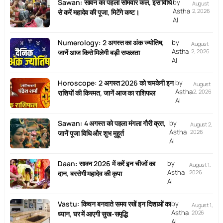
Sawan: सावन का पहला सोमवार कल, इस विधि
by
August
Astha
2, 2026
से करें महादेव की पूजा, मिटेंगे कष्ट।
AI
Numerology: 2 अगस्त का अंक ज्योतिष,
by
August
Astha
2, 2026
जानें आज किसे मिलेगी बड़ी सफलता
AI
Horoscope: 2 अगस्त 2026 को चमकेगी इन
by
August
Astha
2, 2026
राशियों की किस्मत, जानें आज का राशिफल
AI
Sawan: 4 अगस्त को पहला मंगला गौरी व्रत,
by
August 2,
Astha
2026
जानें पूजा विधि और शुभ मुहूर्त
AI
Daan: सावन 2026 में करें इन चीजों का
by
August 1,
Astha
2026
दान, बरसेगी महादेव की कृपा
AI
Vastu: किचन बनवाते समय रखें इन दिशाओं का
by
August 1,
Astha
2026
ध्यान, घर में आएगी सुख-समृद्धि
AI