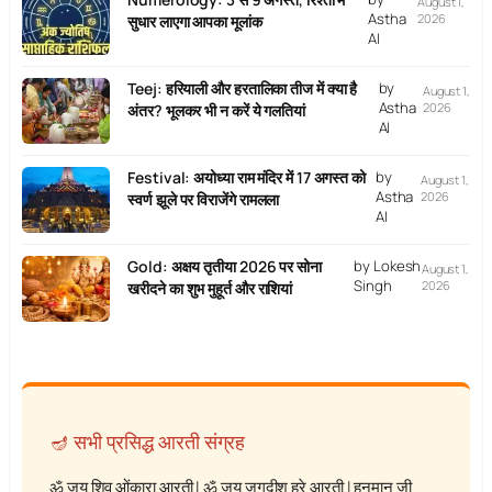
August 1,
Astha
2026
सुधार लाएगा आपका मूलांक
AI
Teej: हरियाली और हरतालिका तीज में क्या है
by
August 1,
Astha
2026
अंतर? भूलकर भी न करें ये गलतियां
AI
Festival: अयोध्या राम मंदिर में 17 अगस्त को
by
August 1,
Astha
2026
स्वर्ण झूले पर विराजेंगे रामलला
AI
Gold: अक्षय तृतीया 2026 पर सोना
by Lokesh
August 1,
Singh
2026
खरीदने का शुभ मुहूर्त और राशियां
🪔 सभी प्रसिद्ध आरती संग्रह
ॐ जय शिव ओंकारा आरती
|
ॐ जय जगदीश हरे आरती
|
हनुमान जी