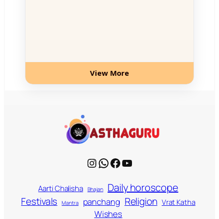
View More
Instagram
WhatsApp
Facebook
YouTube
Daily horoscope
Aarti Chalisha
Bhajan
Religion
Festivals
panchang
Vrat Katha
Mantra
Wishes