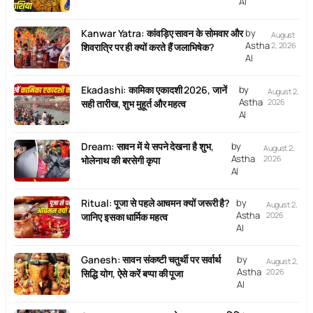
AI
Kanwar Yatra: कांवड़िए सावन के सोमवार और
by
August
Astha
2, 2026
शिवरात्रि पर ही क्यों करते हैं जलाभिषेक?
AI
Ekadashi: कामिका एकादशी 2026, जानें
by
August 2,
Astha
2026
सही तारीख, शुभ मुहूर्त और महत्व
AI
Dream: सावन में ये सपने देखना है शुभ,
by
August 2,
Astha
2026
भोलेनाथ की बरसेगी कृपा
AI
Ritual: पूजा से पहले आचमन क्यों जरूरी है?
by
August 2,
Astha
2026
जानिए इसका धार्मिक महत्व
AI
Ganesh: सावन संकष्टी चतुर्थी पर सर्वार्थ
by
August 2,
Astha
2026
सिद्धि योग, ऐसे करें बप्पा की पूजा
AI