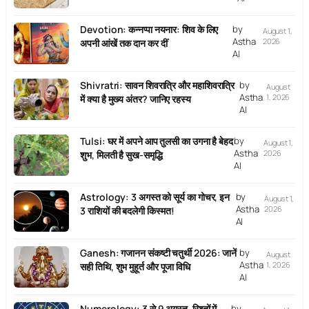
Devotion: कन्नप्पा नयनार: शिव के लिए
by
August 1,
Astha
2026
अपनी आंखें तक दान कर दीं
AI
Shivratri: सावन शिवरात्रि और महाशिवरात्रि
by
August
Astha
1, 2026
में क्या है मुख्य अंतर? जानिए रहस्य
AI
Tulsi: घर में अपने आप तुलसी का उगना है बेहद
by
August 1,
Astha
2026
शुभ, मिलती है सुख-समृद्धि
AI
Astrology: 3 अगस्त को सूर्य का गोचर, इन
by
August 1,
Astha
2026
3 राशियों की बदलेगी किस्मत!
AI
Ganesh: गजानन संकष्टी चतुर्थी 2026: जानें
by
August
Astha
1, 2026
सही तिथि, शुभ मुहूर्त और पूजा विधि
AI
Numerology: 3 से 9 अगस्त, रिश्तों में
by