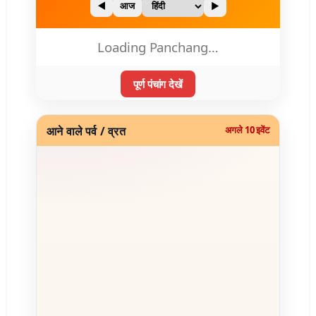
◀
आज
▶
Loading Panchang…
पूर्ण पंचांग देखें
आने वाले पर्व / व्रत
अगले 10 इवेंट