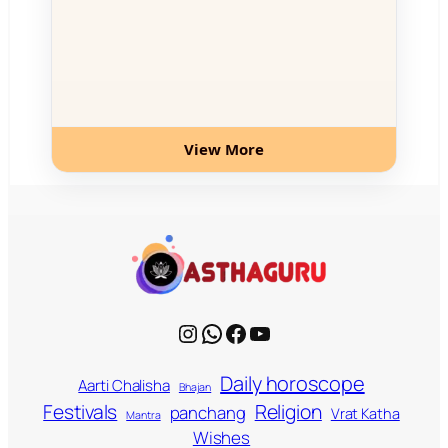
View More
Instagram
WhatsApp
Facebook
YouTube
Daily horoscope
Aarti Chalisha
Bhajan
Religion
Festivals
panchang
Vrat Katha
Mantra
Wishes