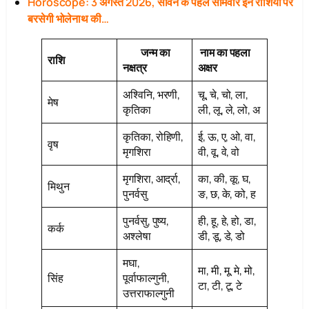
Horoscope: 3 अगस्त 2026, सावन के पहले सोमवार इन राशियों पर
बरसेगी भोलेनाथ की…
जन्म का
नाम का पहला
राशि
नक्षत्र
अक्षर
अश्विनि, भरणी,
चू, चे, चो, ला,
मेष
कृतिका
ली, लू, ले, लो, अ
कृतिका, रोहिणी,
ई, ऊ, ए, ओ, वा,
वृष
मृगशिरा
वी, वू, वे, वो
मृगशिरा, आर्द्रा,
का, की, कू, घ,
मिथुन
पुनर्वसु
ङ, छ, के, को, ह
पुनर्वसु, पुष्य,
ही, हू, हे, हो, डा,
कर्क
अश्लेषा
डी, डू, डे, डो
मघा,
मा, मी, मू, मे, मो,
सिंह
पूर्वाफाल्गुनी,
टा, टी, टू, टे
उत्तराफाल्गुनी