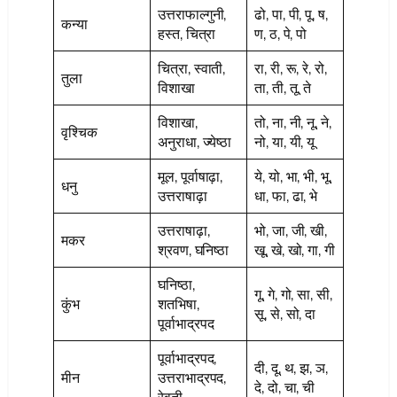
उत्तराफाल्गुनी,
ढो, पा, पी, पू, ष,
कन्या
हस्त, चित्रा
ण, ठ, पे, पो
चित्रा, स्वाती,
रा, री, रू, रे, रो,
तुला
विशाखा
ता, ती, तू, ते
विशाखा,
तो, ना, नी, नू, ने,
वृश्चिक
अनुराधा, ज्येष्ठा
नो, या, यी, यू
मूल, पूर्वाषाढ़ा,
ये, यो, भा, भी, भू,
धनु
उत्तराषाढ़ा
धा, फा, ढा, भे
उत्तराषाढ़ा,
भो, जा, जी, खी,
मकर
श्रवण, घनिष्ठा
खू, खे, खो, गा, गी
घनिष्ठा,
गू, गे, गो, सा, सी,
कुंभ
शतभिषा,
सू, से, सो, दा
पूर्वाभाद्रपद
पूर्वाभाद्रपद,
दी, दू, थ, झ, ञ,
मीन
उत्तराभाद्रपद,
दे, दो, चा, ची
रेवती