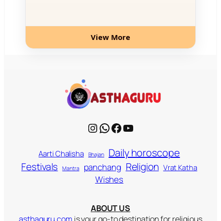
View More
Instagram
WhatsApp
Facebook
YouTube
Daily horoscope
Aarti Chalisha
Bhajan
Religion
Festivals
panchang
Vrat Katha
Mantra
Wishes
ABOUT US
asthaguru.com
is your go-to destination for religious