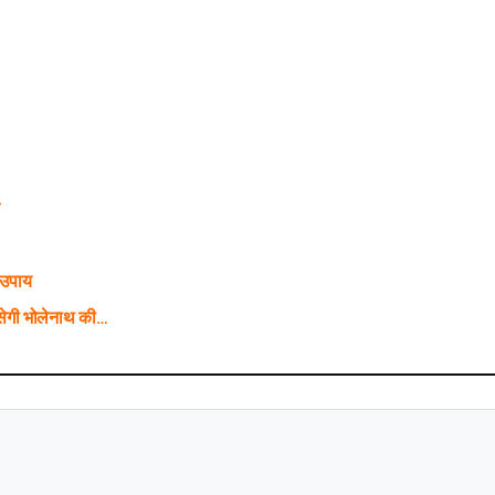
े
 उपाय
ेगी भोलेनाथ की…