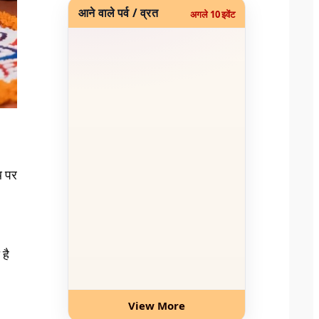
आने वाले पर्व / व्रत
अगले 10 इवेंट
ि पर
 है
View More