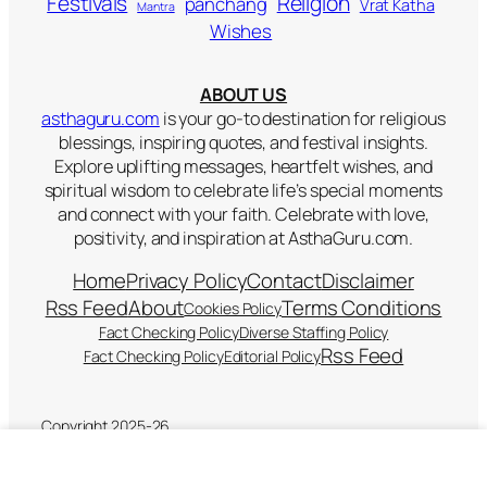
Religion
Festivals
panchang
Vrat Katha
Mantra
Wishes
ABOUT US
asthaguru.com
is your go-to destination for religious
blessings, inspiring quotes, and festival insights.
Explore uplifting messages, heartfelt wishes, and
spiritual wisdom to celebrate life’s special moments
and connect with your faith. Celebrate with love,
positivity, and inspiration at AsthaGuru.com.
Home
Privacy Policy
Contact
Disclaimer
Rss Feed
About
Terms Conditions
Cookies Policy
Fact Checking Policy
Diverse Staffing Policy
Rss Feed
Fact Checking Policy
Editorial Policy
Copyright 2025-26