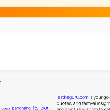
asthaguru.com
is your go-
quotes, and festival insigh
Religion
panchang
and spiritual wisdom to ce
Mantra