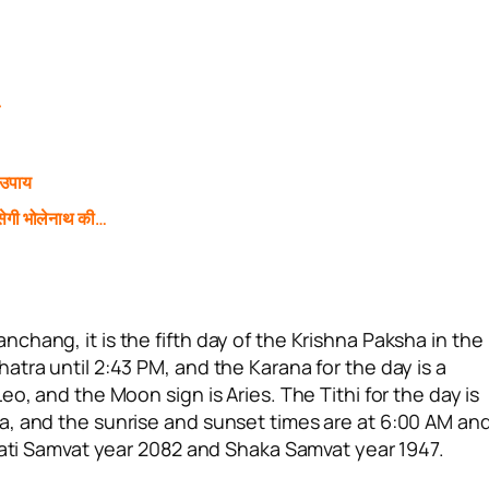
े
 उपाय
ेगी भोलेनाथ की…
hang, it is the fifth day of the Krishna Paksha in the
tra until 2:43 PM, and the Karana for the day is a
o, and the Moon sign is Aries. The Tithi for the day is
a, and the sunrise and sunset times are at 6:00 AM an
arati Samvat year 2082 and Shaka Samvat year 1947.