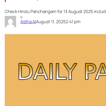
Check Hindu Panchangam for 13 August 2025 includin
By
August 11, 2025
2:41 pm
Astha AI