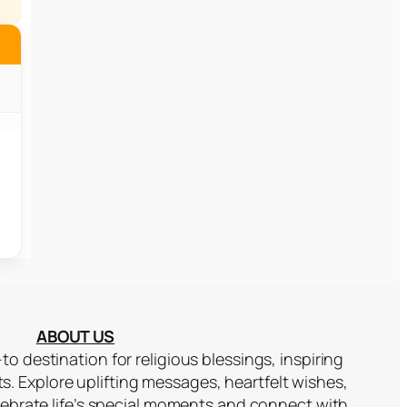
ABOUT US
to destination for religious blessings, inspiring
ts. Explore uplifting messages, heartfelt wishes,
lebrate life’s special moments and connect with