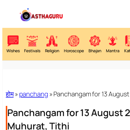
Wishes
Festivals
Religion
Horoscope
Bhajan
Mantra
Ka
होम
»
panchang
»
Panchangam for 13 August 
Panchangam for 13 August 
Muhurat, Tithi