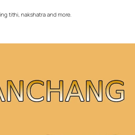
g tithi, nakshatra and more.