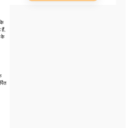
कि
हैं,
 के
े
्पित