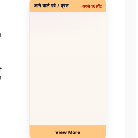
आने वाले पर्व / व्रत
अगले 10 इवेंट
ो
ो
ा
View More