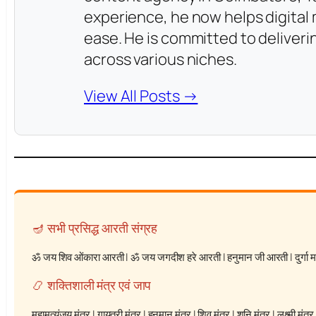
experience, he now helps digita
ease. He is committed to deliver
across various niches.
View All Posts →
🪔 सभी प्रसिद्ध आरती संग्रह
ॐ जय शिव ओंकारा आरती
|
ॐ जय जगदीश हरे आरती
|
हनुमान जी आरती
|
दुर्गा
📿 शक्तिशाली मंत्र एवं जाप
महामृत्युंजय मंत्र
|
गायत्री मंत्र
|
हनुमान मंत्र
|
शिव मंत्र
|
शनि मंत्र
|
लक्ष्मी मंत्र