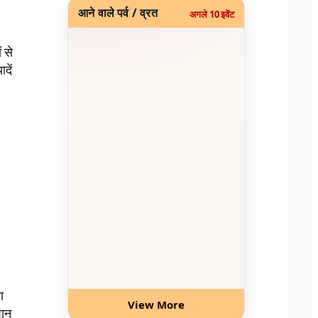
आने वाले पर्व / व्रत
अगले 10 इवेंट
 से
दें
ा
View More
शान