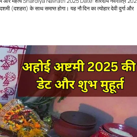
ियम और महत्व Shardiya Navratri 2025 Date: शारदीय नवरात्रि 20
शमी (दशहरा) के साथ समाप्त होगा। यह नौ दिन का त्योहार देवी दुर्गा और