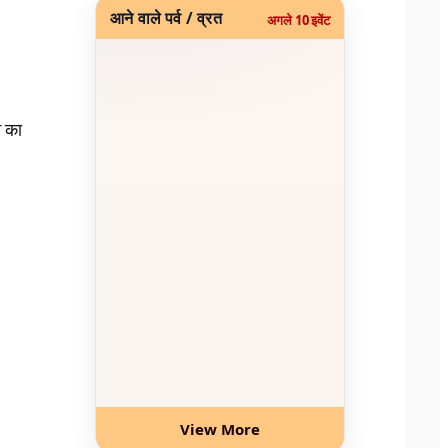
आने वाले पर्व / व्रत
अगले 10 इवेंट
न का
View More