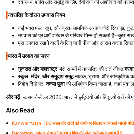
स्वास्थ्य, शांति और समृद्धि के लिए देवी दुर्गा की आशीर्वाद को प
नवरात्रि के दौरान उपवास नियम
कई भक्त फल, दूध, और व्रत-सामयिक अनाज जैसे सिंघाड़ा, कुट
उपवास की प्रथाएँ परिवार से परिवार भिन्न हो सकती हैं—कुछ सख
पूरा उपवास रखने वालों के लिए पानी पीना और आराम करना सिफा
भारत में उत्सव का जश्न
गुजरात और महाराष्ट्र
जैसे राज्यों में नवरात्रि की रातें जीवंत
गरबा
स्कूल, मंदिर, और समुदाय समूह
नाटक, ड्रामा, और सांस्कृतिक क
विशेष दिनों पर,
कन्या पूजा
की अभिषेक किया जाता है, जहां युवा 
और पढ़ें:
उत्सव कैलेंडर 2025: भारत में छुट्टियों और हिंदू त्योहारों की प
Also Read
Kanwar Yatra: 100 साल की दादी को कंधे पर बिठाकर निकले नाती-पोत
Devotion: कांवड़ सेवा को भगवान शिव की सेवा क्यों माना जाता है?