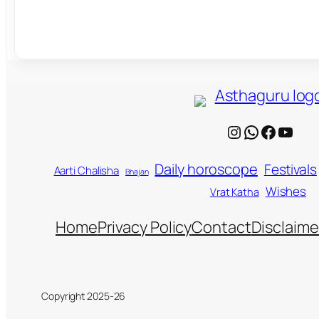
Instagram
WhatsApp
Facebook
YouTube
Daily horoscope
Festivals
Aarti Chalisha
Bhajan
Wishes
Vrat Katha
Home
Privacy Policy
Contact
Disclaime
Copyright 2025-26