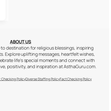
ABOUT US
to destination for religious blessings, inspiring
ts. Explore uplifting messages, heartfelt wishes,
lebrate life’s special moments and connect with
ove, positivity, and inspiration at AsthaGuru.com.
t Checking Policy
Diverse Staffing Policy
Fact Checking Policy