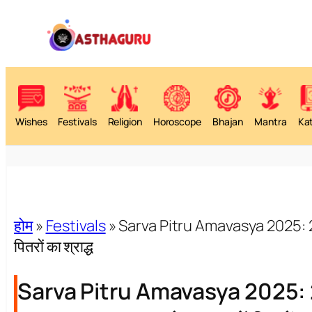
Wishes
Festivals
Religion
Horoscope
Bhajan
Mantra
Ka
होम
»
Festivals
»
Sarva Pitru Amavasya 2025: 21 या 
पितरों का श्राद्ध
Sarva Pitru Amavasya 2025: 21 या