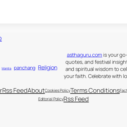
asthaguru.com
is your go-
quotes, and festival insigh
Religion
panchang
and spiritual wisdom to ce
Mantra
your faith. Celebrate with l
r
Rss Feed
About
Terms Conditions
Cookies Policy
Fac
Rss Feed
Editorial Policy