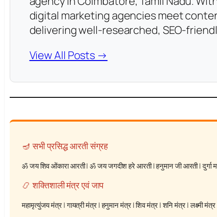
agency in Coimbatore, Tamil Nadu. With
digital marketing agencies meet conten
delivering well-researched, SEO-friendl
View All Posts →
🪔 सभी प्रसिद्ध आरती संग्रह
ॐ जय शिव ओंकारा आरती
|
ॐ जय जगदीश हरे आरती
|
हनुमान जी आरती
|
दुर्गा
📿 शक्तिशाली मंत्र एवं जाप
महामृत्युंजय मंत्र
|
गायत्री मंत्र
|
हनुमान मंत्र
|
शिव मंत्र
|
शनि मंत्र
|
लक्ष्मी मंत्र