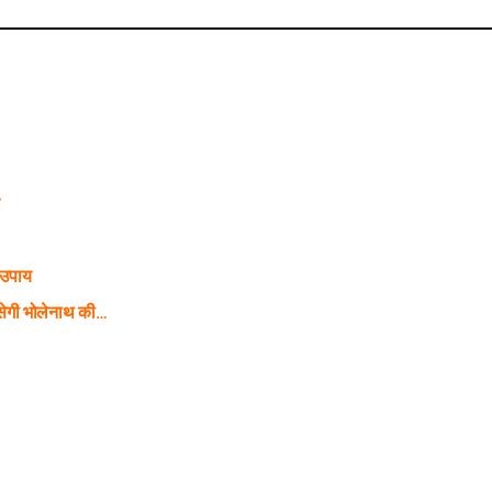
े
 उपाय
ेगी भोलेनाथ की…