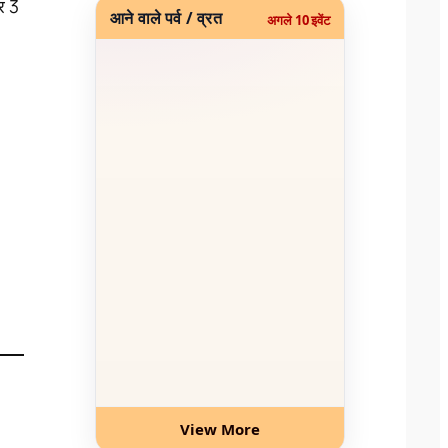
कर 3
आने वाले पर्व / व्रत
अगले 10 इवेंट
View More