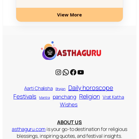
View More
Instagram
WhatsApp
Facebook
YouTube
Daily horoscope
Aarti Chalisha
Bhajan
Religion
Festivals
panchang
Vrat Katha
Mantra
Wishes
ABOUT US
asthaguru.com
is your go-to destination for religious
blessings, inspiring quotes, and festival insights.