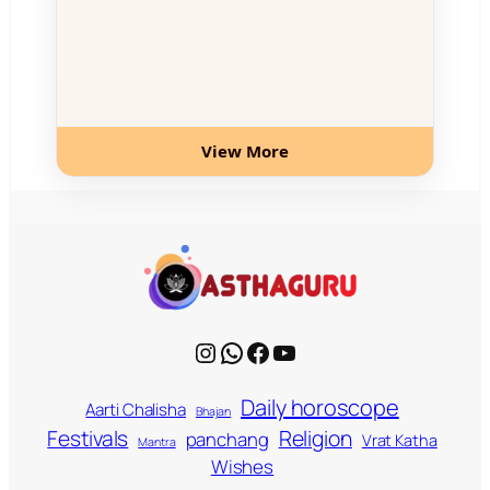
View More
Instagram
WhatsApp
Facebook
YouTube
Daily horoscope
Aarti Chalisha
Bhajan
Religion
Festivals
panchang
Vrat Katha
Mantra
Wishes