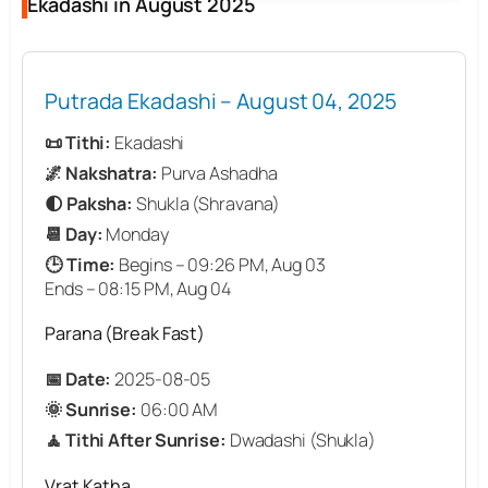
Ekadashi in August 2025
Putrada Ekadashi – August 04, 2025
📜 Tithi:
Ekadashi
🌌 Nakshatra:
Purva Ashadha
🌓 Paksha:
Shukla (Shravana)
📆 Day:
Monday
🕒 Time:
Begins – 09:26 PM, Aug 03
Ends – 08:15 PM, Aug 04
Parana (Break Fast)
📅 Date:
2025-08-05
🌞 Sunrise:
06:00 AM
🧘 Tithi After Sunrise:
Dwadashi (Shukla)
Vrat Katha