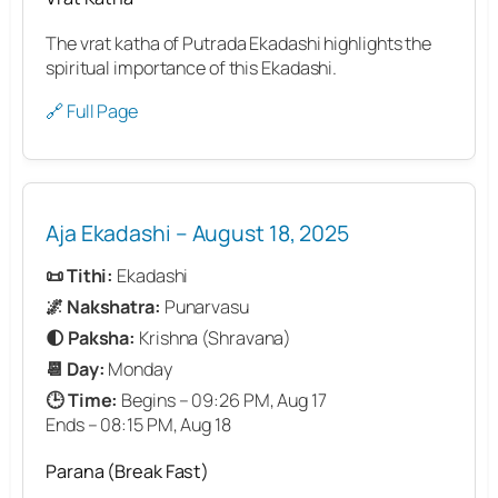
The vrat katha of Putrada Ekadashi highlights the
spiritual importance of this Ekadashi.
🔗 Full Page
Aja Ekadashi – August 18, 2025
📜 Tithi:
Ekadashi
🌌 Nakshatra:
Punarvasu
🌓 Paksha:
Krishna (Shravana)
📆 Day:
Monday
🕒 Time:
Begins – 09:26 PM, Aug 17
Ends – 08:15 PM, Aug 18
Parana (Break Fast)