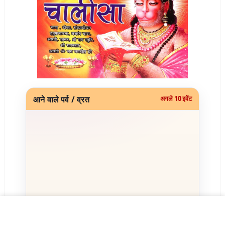
आने वाले पर्व / व्रत
अगले 10 इवेंट