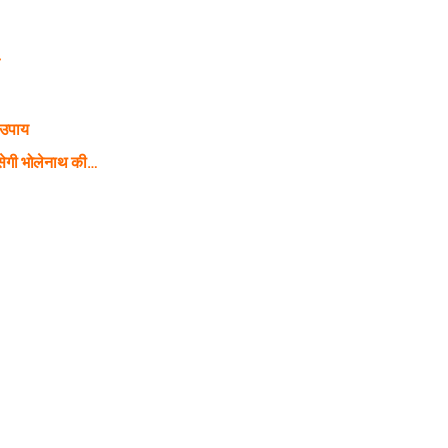
े
 उपाय
ेगी भोलेनाथ की…