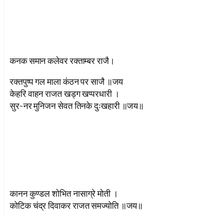
कनक समान कलेवर रक्ताम्बर राजै।
रक्तपुष्प गल माला कंठन पर साजै ॥जय
केहरि वाहन राजत खड्ग खप्परधारी ।
सुर-नर मुनिजन सेवत तिनके दुःखहारी ॥जय॥
कानन कुण्डल शोभित नासाग्रे मोती ।
कोटिक चंद्र दिवाकर राजत समज्योति ॥जय॥