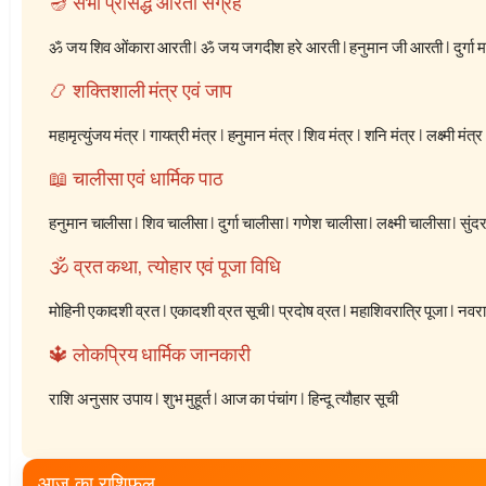
🪔 सभी प्रसिद्ध आरती संग्रह
ॐ जय शिव ओंकारा आरती
|
ॐ जय जगदीश हरे आरती
|
हनुमान जी आरती
|
दुर्गा
📿 शक्तिशाली मंत्र एवं जाप
महामृत्युंजय मंत्र
|
गायत्री मंत्र
|
हनुमान मंत्र
|
शिव मंत्र
|
शनि मंत्र
|
लक्ष्मी मंत्र
📖 चालीसा एवं धार्मिक पाठ
हनुमान चालीसा
|
शिव चालीसा
|
दुर्गा चालीसा
|
गणेश चालीसा
|
लक्ष्मी चालीसा
|
सुंद
🕉️ व्रत कथा, त्योहार एवं पूजा विधि
मोहिनी एकादशी व्रत
|
एकादशी व्रत सूची
|
प्रदोष व्रत
|
महाशिवरात्रि पूजा
|
नवरात
🔱 लोकप्रिय धार्मिक जानकारी
राशि अनुसार उपाय
|
शुभ मुहूर्त
|
आज का पंचांग
|
हिन्दू त्यौहार सूची
आज का राशिफल