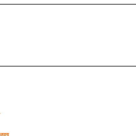
े
 उपाय